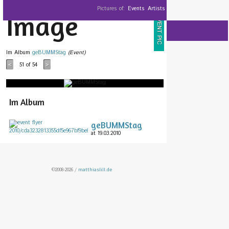
Pictures of:
Events
Artists
Image
EVENT PIC
Im Album
geBUMMStag
(Event)
51
of 54
<
>
Im Album
geBUMMStag
at 19.03.2010
©2008-2026 /
matthiaslill.de