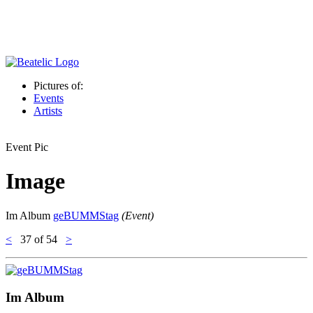
Pictures of:
Events
Artists
Event Pic
Image
Im Album
geBUMMStag
(Event)
<
37
of 54
>
Im Album